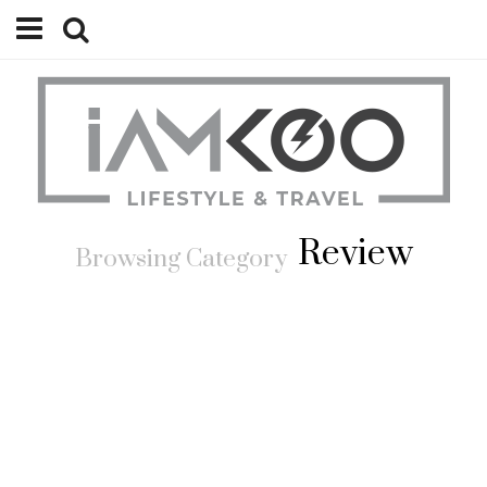
Home
Travel
Lifestyle
Review
Review
Browsing Category
Tips
Status
Youtube
Contact