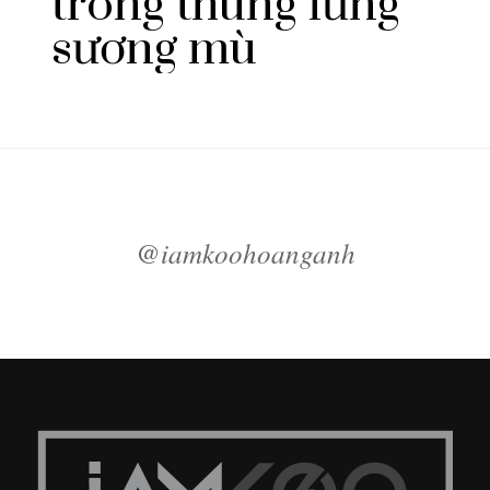
trong thung lũng
sương mù
@iamkoohoanganh