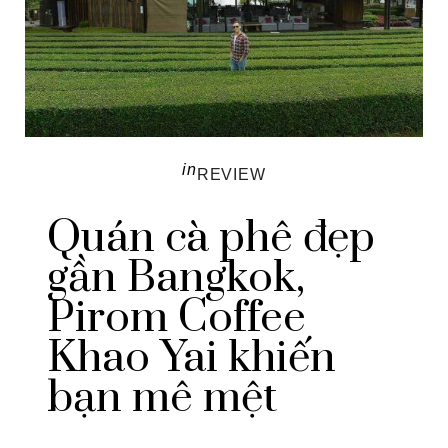
in
REVIEW
Quán cà phê đẹp
gần Bangkok,
Pirom Coffee
Khao Yai khiến
bạn mê mệt