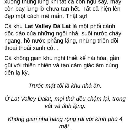
xuống thung lũng khi tất cả còn ngủ say, mây
còn bay lững lờ chưa tan hết. Tất cả hiện lên
đẹp một cách mê mẩn. Thật sự!
Cả khu
Lat Valley
Đà Lạt
là một phối cảnh
độc đáo của những ngôi nhà, suối nước chảy
ngang, hồ nước phẳng lặng, những triền đồi
thoai thoải xanh cỏ…
Cả không gian khu nghỉ thiết kế hài hòa, gần
gũi với thiên nhiên và tạo cảm giác ấm cúng
đến lạ kỳ.
Trước mặt tôi là khu nhà ăn.
Ở
Lat Valley Dalat, mọi thứ đều chậm lại, trong
vắt và tĩnh lặng.
Không gian nhà hàng rộng rãi với kính phủ 4
mặt.