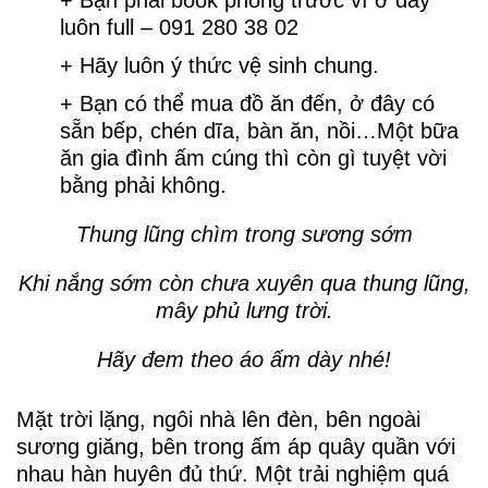
+ Bạn phải book phòng trước vì ở đây
luôn full – 091 280 38 02
+ Hãy luôn ý thức vệ sinh chung.
+ Bạn có thể mua đồ ăn đến, ở đây có
sẵn bếp, chén dĩa, bàn ăn, nồi…Một bữa
ăn gia đình ấm cúng thì còn gì tuyệt vời
bằng phải không.
Thung lũng chìm trong sương sớm
Khi nắng sớm còn chưa xuyên qua thung lũng,
mây phủ lưng trời.
Hãy đem theo áo ấm dày nhé!
Mặt trời lặng, ngôi nhà lên đèn, bên ngoài
sương giăng, bên trong ấm áp quây quần với
nhau hàn huyên đủ thứ. Một trải nghiệm quá