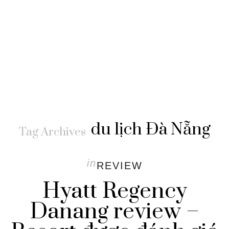
du lịch Đà Nẵng
Tag Archives
in
REVIEW
Hyatt Regency
Danang review –