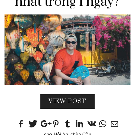
nhất trong 1 ngày?
VIEW POST
chợ Hội An
,
chùa Cầu