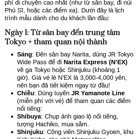
phí di chuyển cao nhất (như từ sân bay, đi núi
Phú Sĩ, hoặc các điểm xa). Dưới đây là lịch
trình mẫu dành cho du khách lần đầu:
Ngày 1: Từ sân bay đến trung tâm
Tokyo + tham quan nội thành
Sáng
: Đến sân bay Narita, dùng JR Tokyo
Wide Pass để đi
Narita Express (N’EX)
về ga Tokyo hoặc Shinjuku (khoảng 1
giờ). Giá vé lẻ N’EX là 3,000-4,000 yên,
nên bạn đã tiết kiệm ngay từ đầu!
Chiều
: Dùng tuyến
JR Yamanote Line
(miễn phí với vé) để tham quan các điểm
nổi tiếng:
Shibuya
: Chụp ảnh giao lộ nổi tiếng,
tượng Hachiko, mua sắm.
Shinjuku
: Công viên Shinjuku Gyoen, khu