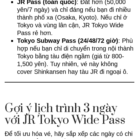
JR Pass (toàn quốc)
: Đắt hơn (50,000
yên/7 ngày) và chỉ đáng nếu bạn đi nhiều
thành phố xa (Osaka, Kyoto). Nếu chỉ ở
Tokyo và vùng lân cận, JR Tokyo Wide
Pass rẻ hơn.
Tokyo Subway Pass (24/48/72 giờ)
: Phù
hợp nếu bạn chỉ di chuyển trong nội thành
Tokyo bằng tàu điện ngầm (giá từ 800-
1,500 yên). Tuy nhiên, vé này không
cover Shinkansen hay tàu JR đi ngoại ô.
Gợi ý lịch trình 3 ngày
với JR Tokyo Wide Pass
Để tối ưu hóa vé, hãy sắp xếp các ngày có chi