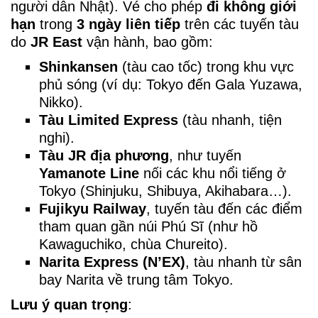
người dân Nhật). Vé cho phép
đi không giới
hạn
trong
3 ngày liên tiếp
trên các tuyến tàu
do
JR East
vận hành, bao gồm:
Shinkansen
(tàu cao tốc) trong khu vực
phủ sóng (ví dụ: Tokyo đến Gala Yuzawa,
Nikko).
Tàu Limited Express
(tàu nhanh, tiện
nghi).
Tàu JR địa phương
, như tuyến
Yamanote Line
nối các khu nổi tiếng ở
Tokyo (Shinjuku, Shibuya, Akihabara…).
Fujikyu Railway
, tuyến tàu đến các điểm
tham quan gần núi Phú Sĩ (như hồ
Kawaguchiko, chùa Chureito).
Narita Express (N’EX)
, tàu nhanh từ sân
bay Narita về trung tâm Tokyo.
Lưu ý quan trọng
: