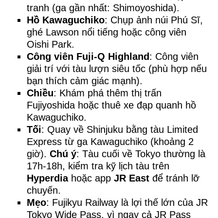
tranh (ga gần nhất: Shimoyoshida).
Hồ Kawaguchiko
: Chụp ảnh núi Phú Sĩ,
ghé Lawson nổi tiếng hoặc công viên
Oishi Park.
Công viên Fuji-Q Highland
: Công viên
giải trí với tàu lượn siêu tốc (phù hợp nếu
bạn thích cảm giác mạnh).
Chiều
: Khám phá thêm thị trấn
Fujiyoshida hoặc thuê xe đạp quanh hồ
Kawaguchiko.
Tối
: Quay về Shinjuku bằng tàu Limited
Express từ ga Kawaguchiko (khoảng 2
giờ).
Chú ý
: Tàu cuối về Tokyo thường là
17h-18h, kiểm tra kỹ lịch tàu trên
Hyperdia
hoặc app
JR East
để tránh lỡ
chuyến.
Mẹo
: Fujikyu Railway là lợi thế lớn của JR
Tokyo Wide Pass, vì ngay cả JR Pass