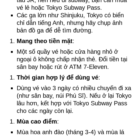
tàu JR, nên nếu đi subway, bạn cần mua
vé lẻ hoặc Tokyo Subway Pass.
Các ga lớn như Shinjuku, Tokyo có biển
chỉ dẫn tiếng Anh, nhưng hãy chụp ảnh
bản đồ ga để dễ tìm đường.
Mang theo tiền mặt
:
Một số quầy vé hoặc cửa hàng nhỏ ở
ngoại ô không chấp nhận thẻ. Đổi tiền tại
sân bay hoặc rút ở ATM 7-Eleven.
Thời gian hợp lý để dùng vé
:
Dùng vé vào 3 ngày có nhiều chuyến đi xa
(như sân bay, núi Phú Sĩ). Nếu ở lại Tokyo
lâu hơn, kết hợp với Tokyo Subway Pass
cho các ngày còn lại.
Mùa cao điểm
:
Mùa hoa anh đào (tháng 3-4) và mùa lá