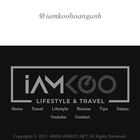
@iamkoohoanganh
Home
Travel
Lifestyle
Review
Tips
Status
Youtube
Contact
Copyrights © 2017- WWW.IAMKOO.NET. All Rights Reserved.