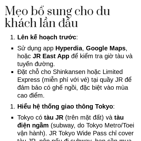
Mẹo bổ sung cho du
khách lần đầu
Lên kế hoạch trước
:
Sử dụng app
Hyperdia
,
Google Maps
,
hoặc
JR East App
để kiểm tra giờ tàu và
tuyến đường.
Đặt chỗ cho Shinkansen hoặc Limited
Express (miễn phí với vé) tại quầy JR để
đảm bảo có ghế ngồi, đặc biệt vào mùa
cao điểm.
Hiểu hệ thống giao thông Tokyo
:
Tokyo có
tàu JR
(trên mặt đất) và
tàu
điện ngầm
(subway, do Tokyo Metro/Toei
vận hành). JR Tokyo Wide Pass chỉ cover