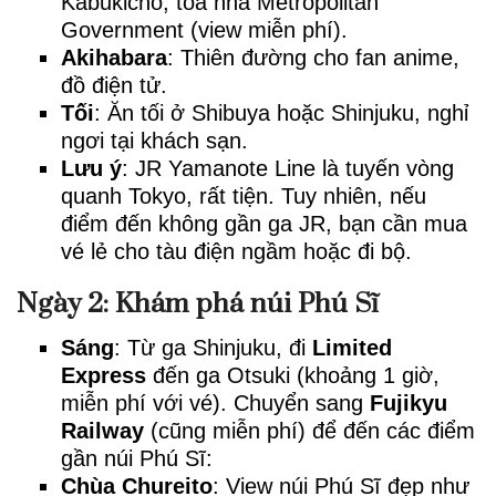
Kabukicho, tòa nhà Metropolitan
Government (view miễn phí).
Akihabara
: Thiên đường cho fan anime,
đồ điện tử.
Tối
: Ăn tối ở Shibuya hoặc Shinjuku, nghỉ
ngơi tại khách sạn.
Lưu ý
: JR Yamanote Line là tuyến vòng
quanh Tokyo, rất tiện. Tuy nhiên, nếu
điểm đến không gần ga JR, bạn cần mua
vé lẻ cho tàu điện ngầm hoặc đi bộ.
Ngày 2: Khám phá núi Phú Sĩ
Sáng
: Từ ga Shinjuku, đi
Limited
Express
đến ga Otsuki (khoảng 1 giờ,
miễn phí với vé). Chuyển sang
Fujikyu
Railway
(cũng miễn phí) để đến các điểm
gần núi Phú Sĩ:
Chùa Chureito
: View núi Phú Sĩ đẹp như