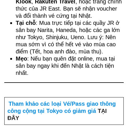
Klook
,
Rakuten Travel
, hoặc trang chính
thức của JR East. Bạn sẽ nhận voucher
và đổi thành vé cứng tại Nhật.
Tại chỗ
: Mua trực tiếp tại các quầy JR ở
sân bay Narita, Haneda, hoặc các ga lớn
như Tokyo, Shinjuku, Ueno. Lưu ý: Nên
mua sớm vì có thể hết vé vào mùa cao
điểm (Tết, hoa anh đào, mùa thu).
Mẹo
: Nếu bạn quên đặt online, mua tại
sân bay ngay khi đến Nhật là cách tiện
nhất.
Tham khảo các loại Vé/Pass giao thông
công cộng tại Tokyo có giảm giá
TẠI
ĐÂY