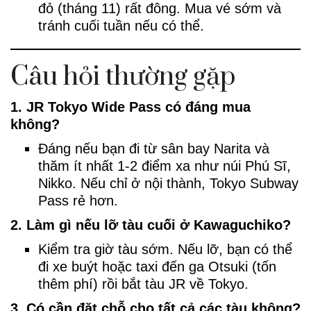
đỏ (tháng 11) rất đông. Mua vé sớm và
tránh cuối tuần nếu có thể.
Câu hỏi thường gặp
1. JR Tokyo Wide Pass có đáng mua
không?
Đáng nếu bạn đi từ sân bay Narita và
thăm ít nhất 1-2 điểm xa như núi Phú Sĩ,
Nikko. Nếu chỉ ở nội thành, Tokyo Subway
Pass rẻ hơn.
2. Làm gì nếu lỡ tàu cuối ở Kawaguchiko?
Kiểm tra giờ tàu sớm. Nếu lỡ, bạn có thể
đi xe buýt hoặc taxi đến ga Otsuki (tốn
thêm phí) rồi bắt tàu JR về Tokyo.
3. Có cần đặt chỗ cho tất cả các tàu không?