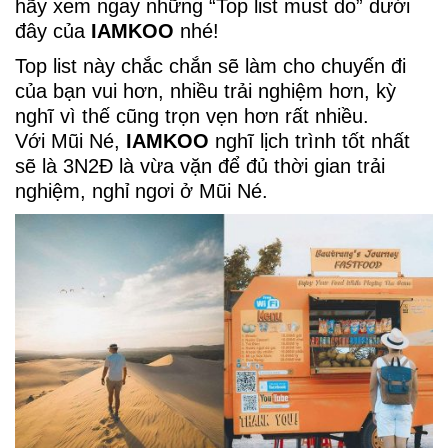
hãy xem ngay những “Top list must do” dưới
đây của
IAMKOO
nhé!
Top list này chắc chắn sẽ làm cho chuyến đi
của bạn vui hơn, nhiều trải nghiệm hơn, kỳ
nghĩ vì thế cũng trọn vẹn hơn rất nhiều.
Với Mũi Né,
IAMKOO
nghĩ lịch trình tốt nhất
sẽ là 3N2Đ là vừa vặn để đủ thời gian trải
nghiệm, nghỉ ngơi ở Mũi Né.