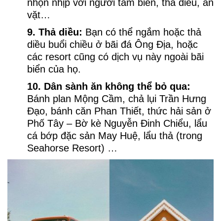
nhộn nhịp với người tắm biển, thả diều, ăn
vặt…
9. Thả diều:
Bạn có thể ngắm hoặc thả
diều buổi chiều ở bãi đá Ông Địa, hoặc
các resort cũng có dịch vụ này ngoài bãi
biển của họ.
10. Dân sành ăn không thể bỏ qua:
Bánh plan Mộng Cầm, chả lụi Trần Hưng
Đạo, bánh căn Phan Thiết, thức hải sản ở
Phố Tây – Bờ kè Nguyễn Đinh Chiểu, lẩu
cá bớp đặc sản May Huệ, lẩu thả (trong
Seahorse Resort) …