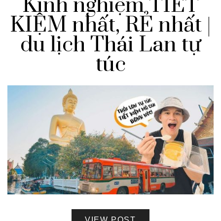
Kinh nghiệm TIẾT
KIỆM nhất, RẺ nhất |
du lịch Thái Lan tự
túc
VIEW POST