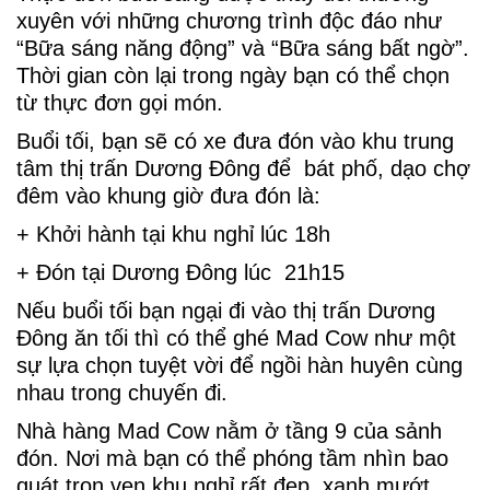
xuyên với những chương trình độc đáo như
“Bữa sáng năng động” và “Bữa sáng bất ngờ”.
Thời gian còn lại trong ngày bạn có thể chọn
từ thực đơn gọi món.
Buổi tối, bạn sẽ có xe đưa đón vào khu trung
tâm thị trấn Dương Đông để bát phố, dạo chợ
đêm vào khung giờ đưa đón là:
+ Khởi hành tại khu nghỉ lúc 18h
+ Đón tại Dương Đông lúc 21h15
Nếu buổi tối bạn ngại đi vào thị trấn Dương
Đông ăn tối thì có thể ghé Mad Cow như một
sự lựa chọn tuyệt vời để ngồi hàn huyên cùng
nhau trong chuyến đi.
Nhà hàng Mad Cow nằm ở tầng 9 của sảnh
đón. Nơi mà bạn có thể phóng tầm nhìn bao
quát trọn vẹn khu nghỉ rất đẹp, xanh mướt