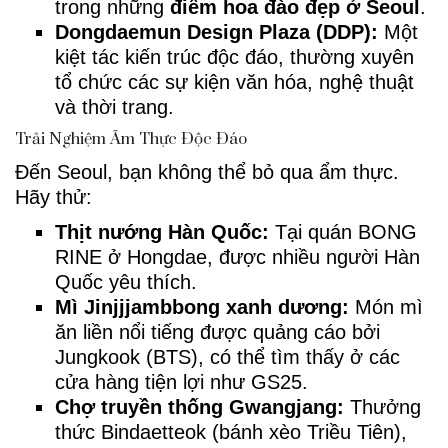
trong những
điểm hoa đào đẹp ở Seoul
.
Dongdaemun Design Plaza (DDP):
Một
kiệt tác kiến trúc độc đáo, thường xuyên
tổ chức các sự kiện văn hóa, nghệ thuật
và thời trang.
Trải Nghiệm Ẩm Thực Độc Đáo
Đến Seoul, bạn không thể bỏ qua ẩm thực.
Hãy thử:
Thịt nướng Hàn Quốc:
Tại quán BONG
RINE ở Hongdae, được nhiều người Hàn
Quốc yêu thích.
Mì Jinjjjambbong xanh dương:
Món mì
ăn liền nổi tiếng được quảng cáo bởi
Jungkook (BTS), có thể tìm thấy ở các
cửa hàng tiện lợi như GS25.
Chợ truyền thống Gwangjang:
Thưởng
thức Bindaetteok (bánh xèo Triều Tiên),